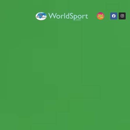
WorldSport
Gestion y formacion deportiva