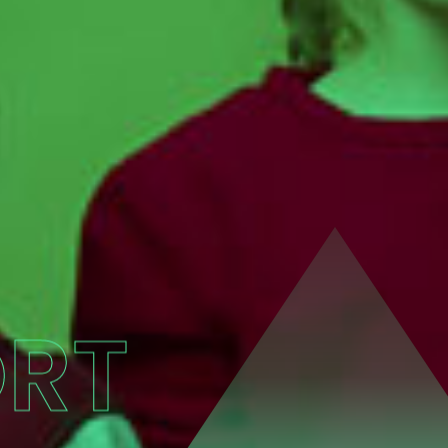
O
R
T