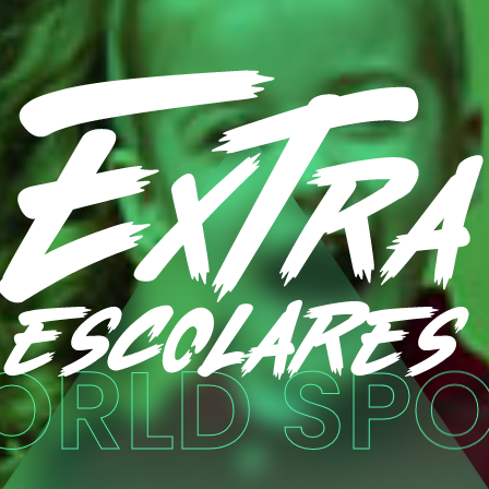
O
R
L
D
S
P