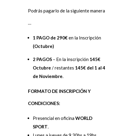
Podrás pagarlo de la siguiente manera
…
1 PAGO de 290€
en la Inscripción
(Octubre)
2 PAGOS
– En la inscripción
145€
Octubre
/ restantes
145€ del 1 al 4
de Noviembre
.
FORMATO DE INSCRIPCIÓN Y
CONDICIONES:
Presencial en
oficina
WORLD
SPORT
.
Lunes a jueves de 9.30hs a 19hs.