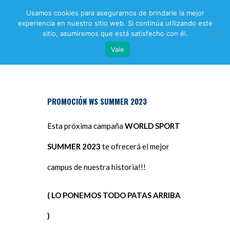
Usamos cookies para asegurarnos de brindarle la mejor
experiencia en nuestro sitio web. Si continúa utilizando este
sitio, asumiremos que está satisfecho con él.
WorldSport
Gestion y formacion deportiva
Vale
PROMOCIÓN WS SUMMER 2023
Esta próxima campaña
WORLD SPORT
SUMMER 2023
te ofrecerá el mejor
campus de nuestra historia!!!
( LO PONEMOS TODO PATAS ARRIBA
)