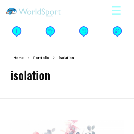
WorldSport
Gestion y formacion deportiva
Home
Portfolio
isolation
isolation