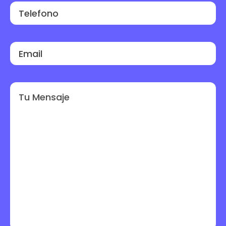
Bienvenido a WS si necesitas info o consultar
cualquier cosa aqui estamos para ayudarte.